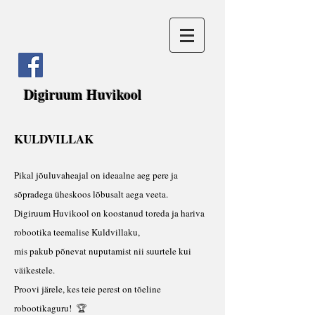
Digiruum Huvikool
KULDVILLAK
Pikal jõuluvaheajal on ideaalne aeg pere ja
sõpradega üheskoos lõbusalt aega veeta.
Digiruum Huvikool on koostanud toreda ja hariva
robootika teemalise Kuldvillaku,
mis pakub põnevat nuputamist nii suurtele kui
väikestele.
Proovi järele, kes teie perest on tõeline
robootikaguru!
🏆